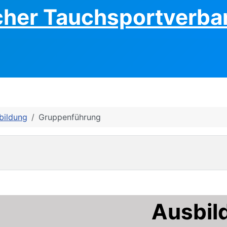
cher Tauchsportverban
bildung
Gruppenführung
Ausbil