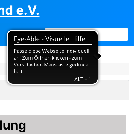
d e.V.
Suchen
dung