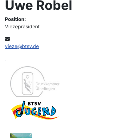
Uwe Robel
Position:
Viezepräsident
E-Mail:
vieze@btsv.de
Druckkammer
Jugend