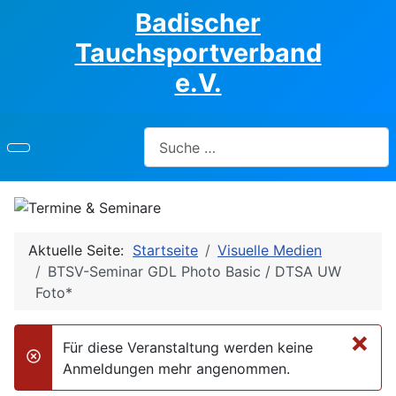
Badischer
Tauchsportverband
e.V.
Suchen
Aktuelle Seite:
Startseite
Visuelle Medien
BTSV-Seminar GDL Photo Basic / DTSA UW
Foto*
×
Für diese Veranstaltung werden keine
danger
Anmeldungen mehr angenommen.