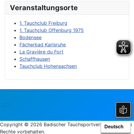
Veranstaltungsorte
1. Tauchclub Freiburg
1. Tauchclub Offenburg 1975
Bodensee
Fächerbad Karlsruhe
La Gravière du Fort
Schaffhausen
Tauchclub Hohensachsen
Copyright © 2026 Badischer Tauchsportverband e.V.. Alle
Rechte vorbehalten.