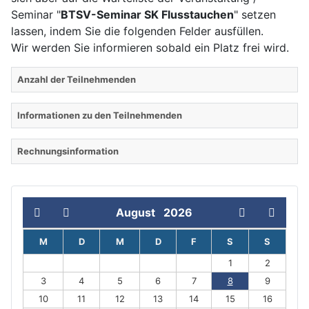
Seminar "
BTSV-Seminar SK Flusstauchen
" setzen
lassen, indem Sie die folgenden Felder ausfüllen.
Wir werden Sie informieren sobald ein Platz frei wird.
Anzahl der Teilnehmenden
Informationen zu den Teilnehmenden
Rechnungsinformation
August
2026
M
D
M
D
F
S
S
1
2
3
4
5
6
7
8
9
10
11
12
13
14
15
16