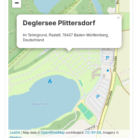
−
×
Deglersee Plittersdorf
Im Teilergrund, Rastatt, 76437 Baden-Württemberg,
Deutschland
Leaflet
| Map data ©
OpenStreetMap
contributors,
CC-BY-SA
, Imagery ©
Mapbox