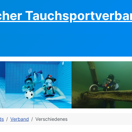
cher Tauchsportverban
ds
Verband
Verschiedenes