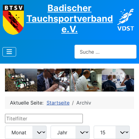
Badischer
Tauchsportverband
e.V.
Suchen
Aktuelle Seite:
Startseite
Archiv
Titelfilter
Filter
Monat
Jahr
Anzeige #