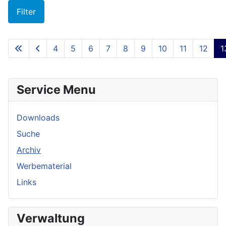
Filter
4
5
6
7
8
9
10
11
12
1
Seite 13 von 13
Service Menu
Downloads
Suche
Archiv
Werbematerial
Links
Verwaltung